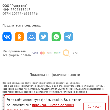
ООО "Русервис"
ИНН 7702633247
ОГРН 1077746335776
Поделиться в соц. сетях:
Мы принимаем
все формы оплаты
Политика конфиденциальности
Вся информация на сайте носит исключительно справочный характер.
Товарные знаки используются исключительно для описания устройств, в отношении которых
сервисные центры fix-blomberg.ru предоставляют услуги по ремонту. Услуги оказываются в
неавторизованных сервисных центрах fix-blomberg.ru, которые не связаны с
правообладателями товарных знаков или их официальными представителями.
Ремонт осуществляется для устройств, уже введенных в гражданский оборот в соответствии
Этот сайт использует файлы cookie. Вы можете
со статьей 1487 ГК РФ.
Использование товарных знаков не преследует цели индивидуализации услуг или введения
ознакомиться с
правилами использования
Согласен
потребителей в заблуждение, а служит для информирования о предоставляемых услугах по
ремонту техники указанных брендов.