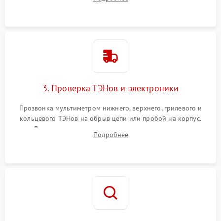
нагревательным элементам, плате и вентиляторам.
3. Проверка ТЭНов и электроники
Прозвонка мультиметром нижнего, верхнего, грилевого и
кольцевого ТЭНов на обрыв цепи или пробой на корпус.
Диагностика термостата, датчиков температуры,
Подробнее
переключателя режимов и мотора конвекции.