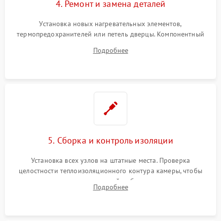
4. Ремонт и замена деталей
Установка новых нагревательных элементов,
термопредохранителей или петель дверцы. Компонентный
ремонт электронного модуля управления, замена
Подробнее
выгоревших реле, восстановление контактов и замена
уплотнителя.
5. Сборка и контроль изоляции
Установка всех узлов на штатные места. Проверка
целостности теплоизоляционного контура камеры, чтобы
исключить перегрев кухонной мебели и потерю тепла.
Подробнее
Надежная фиксация клемм и сборка корпуса шкафа.