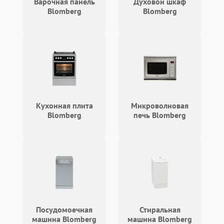
Варочная панель
Духовой шкаф
работе
Blomberg
Blomberg
Не включается
1000 ₽
Подробнее →
холодильник
Проблемы с системой
автоматической
1800 ₽
Подробнее →
разморозки
Кухонная плита
Микроволновая
Blomberg
печь Blomberg
Посудомоечная
Стиральная
машина Blomberg
машина Blomberg