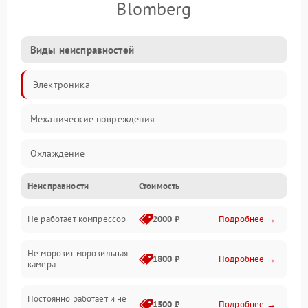
Blomberg
Виды неисправностей
Электроника
Механические повреждения
Охлаждение
Неисправности
Стоимость
Механика
Не работает компрессор
2000 ₽
Подробнее →
Электропитание
Не морозит морозильная
Дренаж
1800 ₽
Подробнее →
камера
Оттайка
Постоянно работает и не
1500 ₽
Подробнее →