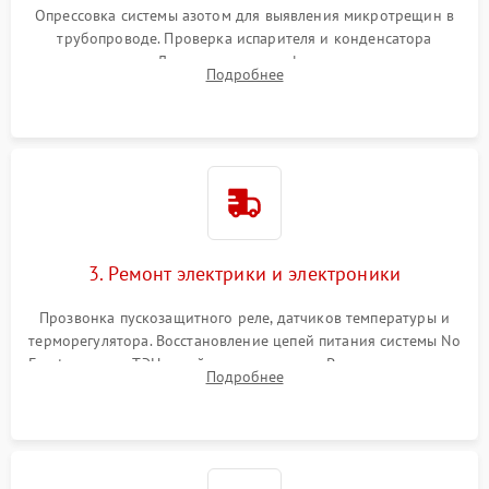
Опрессовка системы азотом для выявления микротрещин в
трубопроводе. Проверка испарителя и конденсатора
течеискателем. Демонтаж старого фильтра-осушителя и
Подробнее
продувка капиллярной трубки для устранения засоров.
3. Ремонт электрики и электроники
Прозвонка пускозащитного реле, датчиков температуры и
терморегулятора. Восстановление цепей питания системы No
Frost, включая ТЭН оттайки и вентилятор. Ремонт или замена
Подробнее
платы управления при сбоях алгоритмов.