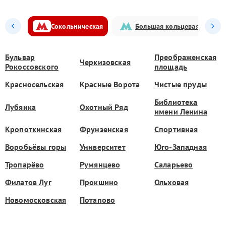
Сокольническая
Большая кольцевая
Бульвар
Преображенская
Черкизовская
Рокоссовского
площадь
Красносельская
Красные Ворота
Чистые пруды
Библиотека
Лубянка
Охотный Ряд
имени Ленина
Кропоткинская
Фрунзенская
Спортивная
Воробьёвы горы
Университет
Юго-Западная
Тропарёво
Румянцево
Саларьево
Филатов Луг
Прокшино
Ольховая
Новомосковская
Потапово