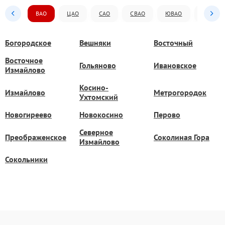
ВАО
ЦАО
САО
СВАО
ЮВАО
ЮАО
Богородское
Вешняки
Восточный
Восточное
Гольяново
Ивановское
Измайлово
Косино-
Измайлово
Метрогородок
Ухтомский
Новогиреево
Новокосино
Перово
Северное
Преображенское
Соколиная Гора
Измайлово
Сокольники