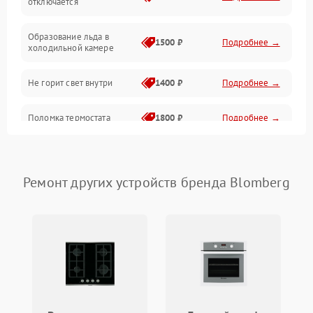
отключается
Программное обеспечение
Образование льда в
1500 ₽
Подробнее →
холодильной камере
Не горит свет внутри
1400 ₽
Подробнее →
Поломка термостата
1800 ₽
Подробнее →
Не работает вентилятор
1800 ₽
Подробнее →
Ремонт других устройств бренда Blomberg
Поломка системы No Frost
2600 ₽
Подробнее →
Образование конденсата
1800 ₽
Подробнее →
на стенках
Сбой в работе инвертора
2100 ₽
Подробнее →
Запах горелого при
2000 ₽
Подробнее →