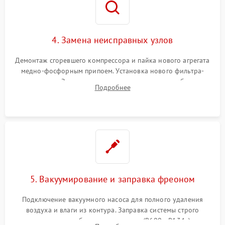
4. Замена неисправных узлов
Демонтаж сгоревшего компрессора и пайка нового агрегата
медно-фосфорным припоем. Установка нового фильтра-
осушителя. Замена изношенных вентиляторов обдува,
Подробнее
сломанных заслонок или поврежденных дверных петель.
5. Вакуумирование и заправка фреоном
Подключение вакуумного насоса для полного удаления
воздуха и влаги из контура. Заправка системы строго
дозированным объемом хладагента (R600a, R134a) по