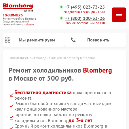
+7 (495) 023-73-25
Ежедневно с 9:00 до 21:00
FIX-BLOMBERG
+7 (800) 100-33-26
Ремонт устройств Blomberg
Специализированный
Звонок бесплатный по РФ
cервисный центр г.
Москва
Мы ремонтируем
Позвонить
Главная
Ремонт холодильников Blomberg в Москве
Ремонт холодильников
Blomberg
в Москве от 500 руб.
Бесплатная диагностика
даже при отказе от
ремонта
Ремонт бытовой техники у вас дома с выездом
квалифицированного мастера
Гарантия на наши работы по ремонту
Ремонт варочных панелей Blomberg
Ремонт кухонных плит Blomberg
Ремонт посудомоечных машин Blomberg
Ремонт холодильных камер Blomberg
Ремонт духовых шкафов Blomberg
Ремонт микроволновых печей Blomberg
Ремонт стиральных машин Blomberg
до 3-х лет
холодильников Blomberg
Срочный ремонт холодильников Blomberg в