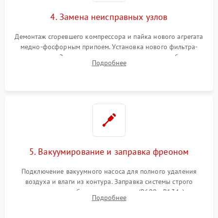
4. Замена неисправных узлов
Демонтаж сгоревшего компрессора и пайка нового агрегата
медно-фосфорным припоем. Установка нового фильтра-
осушителя. Замена изношенных вентиляторов обдува,
Подробнее
сломанных заслонок или поврежденных дверных петель.
5. Вакуумирование и заправка фреоном
Подключение вакуумного насоса для полного удаления
воздуха и влаги из контура. Заправка системы строго
дозированным объемом хладагента (R600a, R134a) по
Подробнее
электронным весам. Контроль рабочего давления в системе.