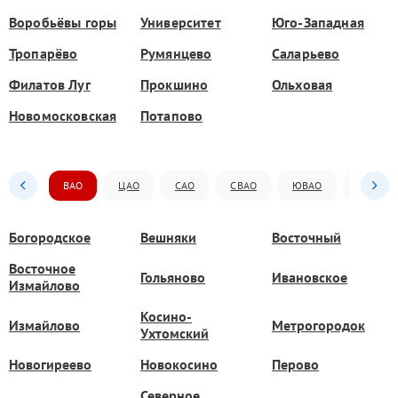
Воробьёвы горы
Университет
Юго-Западная
Тропарёво
Румянцево
Саларьево
Филатов Луг
Прокшино
Ольховая
Новомосковская
Потапово
ВАО
ЦАО
САО
СВАО
ЮВАО
ЮАО
Богородское
Вешняки
Восточный
Восточное
Гольяново
Ивановское
Измайлово
Косино-
Измайлово
Метрогородок
Ухтомский
Новогиреево
Новокосино
Перово
Северное