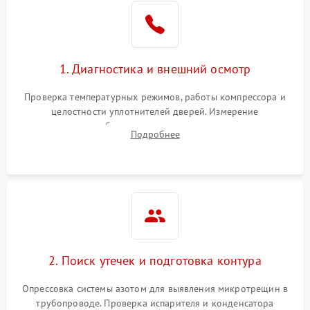
Образование конденсата
1800 ₽
Подробнее →
на стенках
Сбой в работе инвертора
2100 ₽
Подробнее →
1. Диагностика и внешний осмотр
Запах горелого при
2000 ₽
Подробнее →
Проверка температурных режимов, работы компрессора и
работе
целостности уплотнителей дверей. Измерение
сопротивления обмоток мотора, проверка термостата и
Не включается
Подробнее
1000 ₽
Подробнее →
считывание кодов ошибок с электронного дисплея.
холодильник
Проблемы с системой
автоматической
1800 ₽
Подробнее →
разморозки
2. Поиск утечек и подготовка контура
Опрессовка системы азотом для выявления микротрещин в
трубопроводе. Проверка испарителя и конденсатора