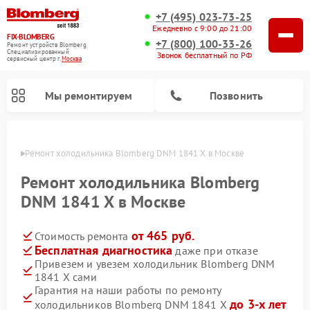
+7 (495) 023-73-25
Ежедневно с 9:00 до 21:00
FIX-BLOMBERG
+7 (800) 100-33-26
Ремонт устройств Blomberg
Специализированный
Звонок бесплатный по РФ
cервисный центр г.
Москва
Мы ремонтируем
Позвонить
оскве
Ремонт холодильника Blomberg DNM 1841 X в Москве
Ремонт холодильника Blomberg
DNM 1841 X в Москве
от 465 руб.
Стоимость ремонта
Бесплатная диагностика
даже при отказе
Привезем и увезем холодильник Blomberg DNM
1841 X сами
Ремонт варочных панелей Blomberg
Ремонт кухонных плит Blomberg
Ремонт посудомоечных машин Blomberg
Ремонт холодильных камер Blomberg
Ремонт духовых шкафов Blomberg
Ремонт микроволновых печей Blomberg
Ремонт стиральных машин Blomberg
Гарантия на наши работы по ремонту
до 3-х лет
холодильников Blomberg DNM 1841 X