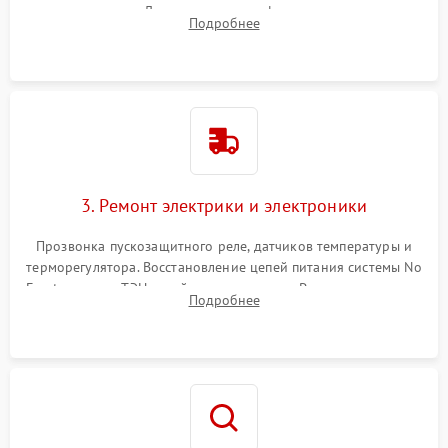
течеискателем. Демонтаж старого фильтра-осушителя и
Подробнее
продувка капиллярной трубки для устранения засоров.
3. Ремонт электрики и электроники
Прозвонка пускозащитного реле, датчиков температуры и
терморегулятора. Восстановление цепей питания системы No
Frost, включая ТЭН оттайки и вентилятор. Ремонт или замена
Подробнее
платы управления при сбоях алгоритмов.