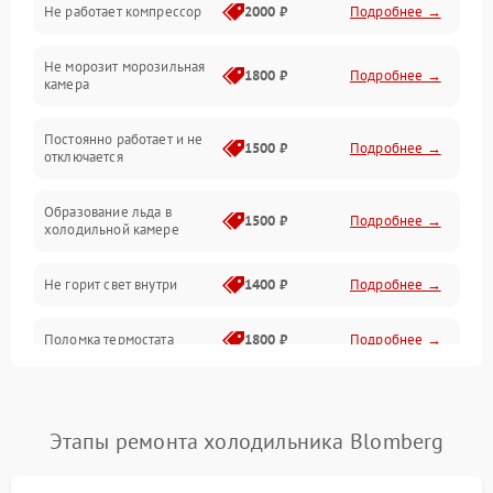
Не работает компрессор
2000 ₽
Подробнее →
Электропитание
Не морозит морозильная
Дренаж
1800 ₽
Подробнее →
камера
Оттайка
Постоянно работает и не
1500 ₽
Подробнее →
отключается
Программное обеспечение
Образование льда в
1500 ₽
Подробнее →
холодильной камере
Не горит свет внутри
1400 ₽
Подробнее →
Поломка термостата
1800 ₽
Подробнее →
Не работает вентилятор
1800 ₽
Подробнее →
Этапы ремонта холодильника Blomberg
Поломка системы No Frost
2600 ₽
Подробнее →