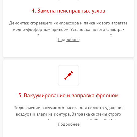
4. Замена неисправных узлов
Демонтаж сгоревшего компрессора и пайка нового агрегата
медно-фосфорным припоем. Установка нового фильтра-
осушителя. Замена изношенных вентиляторов обдува,
Подробнее
сломанных заслонок или поврежденных дверных петель.
5. Вакуумирование и заправка фреоном
Подключение вакуумного насоса для полного удаления
воздуха и влаги из контура. Заправка системы строго
дозированным объемом хладагента (R600a, R134a) по
Подробнее
электронным весам. Контроль рабочего давления в системе.