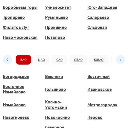
Воробьёвы горы
Университет
Юго-Западная
Тропарёво
Румянцево
Саларьево
Филатов Луг
Прокшино
Ольховая
Новомосковская
Потапово
ВАО
ЦАО
САО
СВАО
ЮВАО
ЮАО
Богородское
Вешняки
Восточный
Восточное
Гольяново
Ивановское
Измайлово
Косино-
Измайлово
Метрогородок
Ухтомский
Новогиреево
Новокосино
Перово
Северное