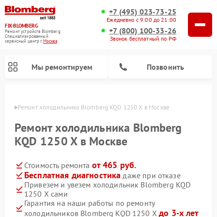
+7 (495) 023-73-25
Ежедневно с 9:00 до 21:00
FIX-BLOMBERG
+7 (800) 100-33-26
Ремонт устройств Blomberg
Специализированный
Звонок бесплатный по РФ
cервисный центр г.
Москва
Мы ремонтируем
Позвонить
оскве
Ремонт холодильника Blomberg KQD 1250 X в Москве
Ремонт холодильника Blomberg
KQD 1250 X в Москве
от 465 руб.
Стоимость ремонта
Бесплатная диагностика
даже при отказе
Привезем и увезем холодильник Blomberg KQD
1250 X сами
Ремонт варочных панелей Blomberg
Ремонт кухонных плит Blomberg
Ремонт посудомоечных машин Blomberg
Ремонт холодильных камер Blomberg
Ремонт духовых шкафов Blomberg
Ремонт микроволновых печей Blomberg
Ремонт стиральных машин Blomberg
Гарантия на наши работы по ремонту
до 3-х лет
холодильников Blomberg KQD 1250 X