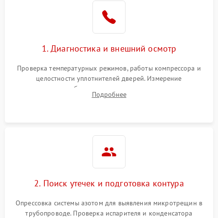
Образование конденсата
1800 ₽
Подробнее →
на стенках
Сбой в работе инвертора
2100 ₽
Подробнее →
1. Диагностика и внешний осмотр
Запах горелого при
2000 ₽
Подробнее →
Проверка температурных режимов, работы компрессора и
работе
целостности уплотнителей дверей. Измерение
сопротивления обмоток мотора, проверка термостата и
Не включается
Подробнее
1000 ₽
Подробнее →
считывание кодов ошибок с электронного дисплея.
холодильник
Проблемы с системой
автоматической
1800 ₽
Подробнее →
разморозки
2. Поиск утечек и подготовка контура
Опрессовка системы азотом для выявления микротрещин в
трубопроводе. Проверка испарителя и конденсатора