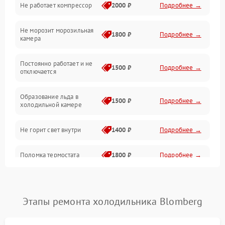
Не работает компрессор
2000 ₽
Подробнее →
Электропитание
Не морозит морозильная
Дренаж
1800 ₽
Подробнее →
камера
Оттайка
Постоянно работает и не
1500 ₽
Подробнее →
отключается
Программное обеспечение
Образование льда в
1500 ₽
Подробнее →
холодильной камере
Не горит свет внутри
1400 ₽
Подробнее →
Поломка термостата
1800 ₽
Подробнее →
Не работает вентилятор
1800 ₽
Подробнее →
Этапы ремонта холодильника Blomberg
Поломка системы No Frost
2600 ₽
Подробнее →