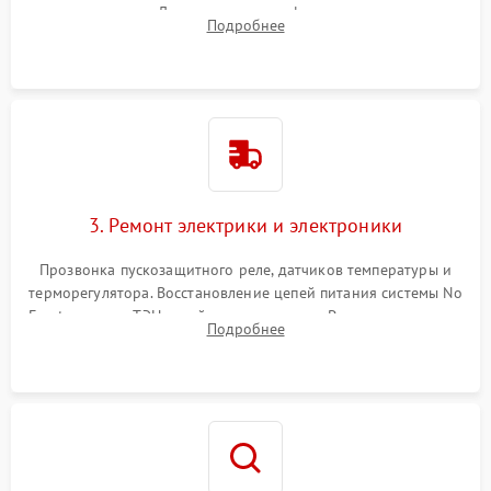
течеискателем. Демонтаж старого фильтра-осушителя и
Подробнее
продувка капиллярной трубки для устранения засоров.
3. Ремонт электрики и электроники
Прозвонка пускозащитного реле, датчиков температуры и
терморегулятора. Восстановление цепей питания системы No
Frost, включая ТЭН оттайки и вентилятор. Ремонт или замена
Подробнее
платы управления при сбоях алгоритмов.