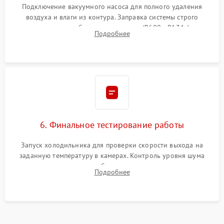
Подключение вакуумного насоса для полного удаления
воздуха и влаги из контура. Заправка системы строго
дозированным объемом хладагента (R600a, R134a) по
Подробнее
электронным весам. Контроль рабочего давления в системе.
6. Финальное тестирование работы
Запуск холодильника для проверки скорости выхода на
заданную температуру в камерах. Контроль уровня шума
компрессора, отсутствия обмерзания стенок и корректного
Подробнее
срабатывания системы автоматической оттайки.