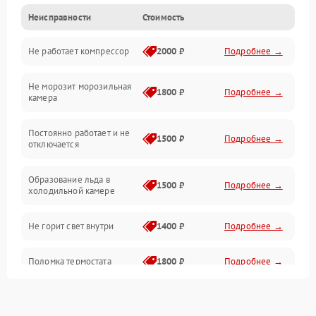
Неисправности
Стоимость
Механика
Не работает компрессор
2000 ₽
Подробнее →
Электропитание
Не морозит морозильная
Дренаж
1800 ₽
Подробнее →
камера
Оттайка
Постоянно работает и не
1500 ₽
Подробнее →
отключается
Программное обеспечение
Образование льда в
1500 ₽
Подробнее →
холодильной камере
Не горит свет внутри
1400 ₽
Подробнее →
Поломка термостата
1800 ₽
Подробнее →
Не работает вентилятор
1800 ₽
Подробнее →