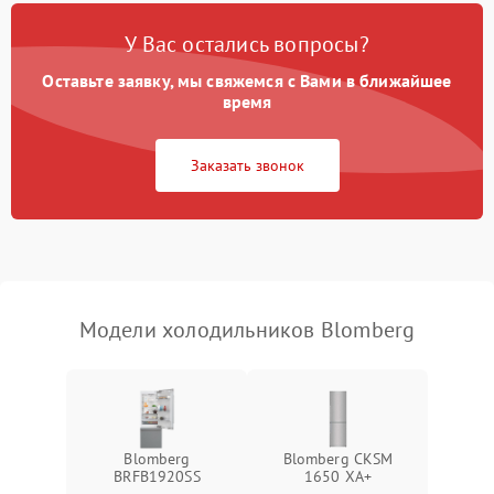
Поломка системы No Frost
2600 ₽
Подробнее →
У Вас остались вопросы?
Оставьте заявку, мы свяжемся с Вами в ближайшее
Образование конденсата
1800 ₽
Подробнее →
на стенках
время
Сбой в работе инвертора
2100 ₽
Подробнее →
Заказать звонок
Запах горелого при
2000 ₽
Подробнее →
работе
Не включается
1000 ₽
Подробнее →
холодильник
Модели холодильников Blomberg
Проблемы с системой
автоматической
1800 ₽
Подробнее →
разморозки
Blomberg
Blomberg CKSM
BRFB1920SS
1650 XA+