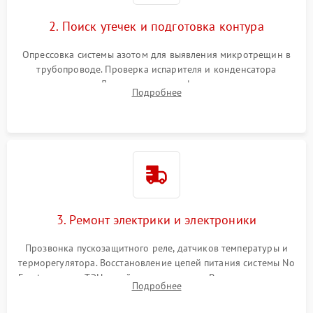
2. Поиск утечек и подготовка контура
Опрессовка системы азотом для выявления микротрещин в
трубопроводе. Проверка испарителя и конденсатора
течеискателем. Демонтаж старого фильтра-осушителя и
Подробнее
продувка капиллярной трубки для устранения засоров.
3. Ремонт электрики и электроники
Прозвонка пускозащитного реле, датчиков температуры и
терморегулятора. Восстановление цепей питания системы No
Frost, включая ТЭН оттайки и вентилятор. Ремонт или замена
Подробнее
платы управления при сбоях алгоритмов.