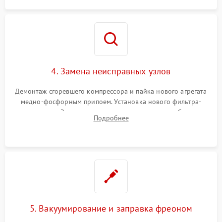
4. Замена неисправных узлов
Демонтаж сгоревшего компрессора и пайка нового агрегата
медно-фосфорным припоем. Установка нового фильтра-
осушителя. Замена изношенных вентиляторов обдува,
Подробнее
сломанных заслонок или поврежденных дверных петель.
5. Вакуумирование и заправка фреоном