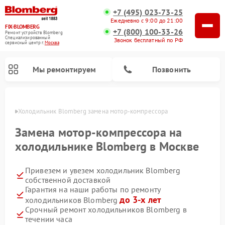
+7 (495) 023-73-25
Ежедневно с 9:00 до 21:00
FIX-BLOMBERG
+7 (800) 100-33-26
Ремонт устройств Blomberg
Специализированный
Звонок бесплатный по РФ
cервисный центр г.
Москва
Мы ремонтируем
Позвонить
оскве
Холодильник Blomberg замена мотор-компрессора
Замена мотор-компрессора на
холодильнике Blomberg в Москве
Привезем и увезем холодильник Blomberg
собственной доставкой
Гарантия на наши работы по ремонту
до 3-х лет
холодильников Blomberg
Ремонт варочных панелей Blomberg
Ремонт кухонных плит Blomberg
Ремонт посудомоечных машин Blomberg
Ремонт холодильных камер Blomberg
Ремонт духовых шкафов Blomberg
Ремонт микроволновых печей Blomberg
Ремонт стиральных машин Blomberg
Срочный ремонт холодильников Blomberg в
течении часа