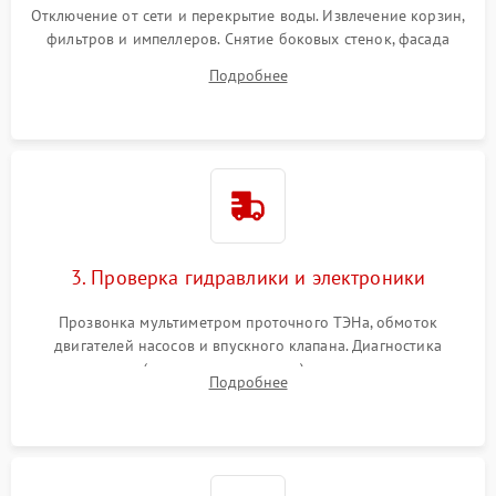
Отключение от сети и перекрытие воды. Извлечение корзин,
фильтров и импеллеров. Снятие боковых стенок, фасада
дверцы или нижнего поддона для прямого доступа к
Подробнее
циркуляционному насосу, ТЭНу и сливной помпе.
3. Проверка гидравлики и электроники
Прозвонка мультиметром проточного ТЭНа, обмоток
двигателей насосов и впускного клапана. Диагностика
прессостата (датчика уровня воды), датчика мутности,
Подробнее
концевика дверцы и электронного модуля управления.