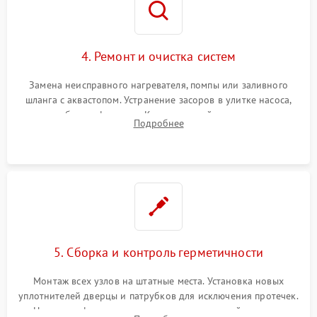
4. Ремонт и очистка систем
Замена неисправного нагревателя, помпы или заливного
шланга с аквастопом. Устранение засоров в улитке насоса,
патрубках и фильтрах. Компонентный ремонт платы
Подробнее
управления, восстановление поврежденной проводки.
5. Сборка и контроль герметичности
Монтаж всех узлов на штатные места. Установка новых
уплотнителей дверцы и патрубков для исключения протечек.
Надежная фиксация хомутов гидравлической системы,