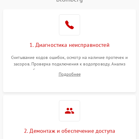
Не работает сушилка
2100 ₽
Подробнее →
Сбои в работе таймера
1700 ₽
Подробнее →
Проблемы с
2100 ₽
Подробнее →
1. Диагностика неисправностей
циркуляционным насосом
Считывание кодов ошибок, осмотр на наличие протечек и
засоров. Проверка подключения к водопроводу. Анализ
жалоб на отсутствие слива, нагрева, вращения
Подробнее
разбрызгивателей или срабатывание системы защиты
аквастоп.
2. Демонтаж и обеспечение доступа