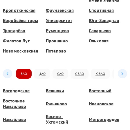
имени Ленина
Кропоткинская
Фрунзенская
Спортивная
Воробьёвы горы
Университет
Юго-Западная
Тропарёво
Румянцево
Саларьево
Филатов Луг
Прокшино
Ольховая
Новомосковская
Потапово
ВАО
ЦАО
САО
СВАО
ЮВАО
ЮАО
Богородское
Вешняки
Восточный
Восточное
Гольяново
Ивановское
Измайлово
Косино-
Измайлово
Метрогородок
Ухтомский