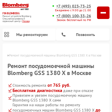
+7 (495) 023-73-25
Ежедневно с 9:00 до 21:00
FIX-BLOMBERG
+7 (800) 100-33-26
Ремонт устройств Blomberg
Специализированный
Звонок бесплатный по РФ
cервисный центр г.
Москва
Мы ремонтируем
Позвонить
оскве
Ремонт посудомоечной машины Blomberg GSS 1380 X в Москве
Ремонт посудомоечной машины
Blomberg GSS 1380 X в Москве
от 765 руб.
Стоимость ремонта
Бесплатная диагностика
даже при отказе
Привезем и увезем посудомоечную машину
Blomberg GSS 1380 X сами
Ремонт варочных панелей Blomberg
Ремонт кухонных плит Blomberg
Ремонт стиральных машин Blomberg
Ремонт холодильников Blomberg
Ремонт духовых шкафов Blomberg
Ремонт микроволновых печей Blomberg
Ремонт холодильных камер Blomberg
Гарантия на наши работы по ремонту
до
посудомоечных машин Blomberg GSS 1380 X