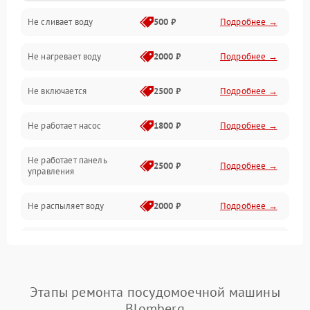
Не сливает воду
500 ₽
Подробнее →
Электропитание
Не нагревает воду
2000 ₽
Подробнее →
Датчики
Не включается
2500 ₽
Подробнее →
Нагрев
Не работает насос
1800 ₽
Подробнее →
Вода
Не работает панель
Гигиена
2500 ₽
Подробнее →
управления
Программное обеспечение
Не распыляет воду
2000 ₽
Подробнее →
Не запускается цикл
1800 ₽
Подробнее →
стирки
Проблемы с набором
Этапы ремонта посудомоечной машины
1800 ₽
Подробнее →
воды
Blomberg