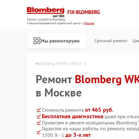
FIX-BLOMBERG
Ремонт устройств Blomberg
Специализированный cервисный центр г.
Москва
Мы ремонтируем
Срочный ремонт
Це
одильник Blomberg
Blomberg WKWD 1500 X - 1
Ремонт
Blomberg WK
в Москве
от 465 руб.
Стоимость ремонта
Бесплатная диагностика
даже при отказ
Привезем и увезем холодильник Blomberg 
Гарантия на наши работы по ремонту хол
Ремонт варочных панелей Blomberg
Ремонт духовых шкафов Blomberg
Ремонт кухонных плит Blomberg
Ремонт микроволновых печей Blomberg
Ремонт посудомоечных машин Blomberg
Ремонт стиральных машин Blomberg
Ремонт холодильных камер Blomberg
до 3-х лет
1500 X - 1