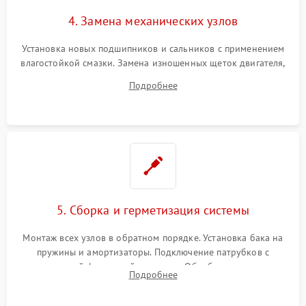
4. Замена механических узлов
Установка новых подшипников и сальников с применением
влагостойкой смазки. Замена изношенных щеток двигателя,
порванного ремня привода, неисправного сливного насоса
Подробнее
или поврежденной резиновой манжеты.
5. Сборка и герметизация системы
Монтаж всех узлов в обратном порядке. Установка бака на
пружины и амортизаторы. Подключение патрубков с
надежной фиксацией хомутами. Обработка стыков
Подробнее
герметиком для предотвращения возможных протечек воды.