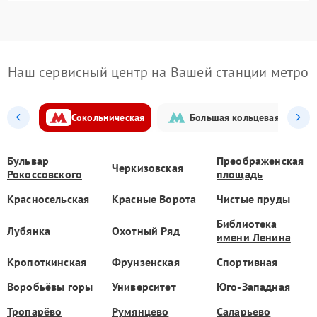
Наш сервисный центр на Вашей станции метро
Сокольническая
Большая кольцевая
Бульвар
Преображенская
Черкизовская
Рокоссовского
площадь
Красносельская
Красные Ворота
Чистые пруды
Библиотека
Лубянка
Охотный Ряд
имени Ленина
Кропоткинская
Фрунзенская
Спортивная
Воробьёвы горы
Университет
Юго-Западная
Тропарёво
Румянцево
Саларьево