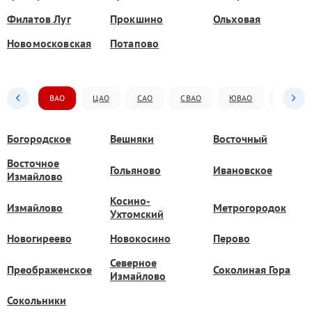
Филатов Луг
Прокшино
Ольховая
Новомосковская
Потапово
ВАО
ЦАО
САО
СВАО
ЮВАО
ЮАО
Богородское
Вешняки
Восточный
Восточное
Гольяново
Ивановское
Измайлово
Косино-
Измайлово
Метрогородок
Ухтомский
Новогиреево
Новокосино
Перово
Северное
Преображенское
Соколиная Гора
Измайлово
Сокольники