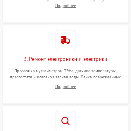
амортизаторов. Проверка подшипников барабана и
Подробнее
крестовины на износ, а манжеты люка на разрывы.
3. Ремонт электроники и электрики
Прозвонка мультиметром ТЭНа, датчика температуры,
прессостата и клапанов залива воды. Пайка поврежденных
дорожек или замена симисторов на плате управления.
Подробнее
Восстановление целостности проводки и контактов.