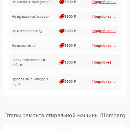
Не сливает воду (помпа)
2500 ₽
Подробнее →
Водоснабжение
Не вращается барабан
1500 ₽
Подробнее →
Слив
Не нагревает воду
2000 ₽
Подробнее →
Программное обеспечение
Не включается
1500 ₽
Подробнее →
Запах горелого при
1800 ₽
Подробнее →
работе
Проблемы с набором
2500 ₽
Подробнее →
воды
Замена ТЭНа
2200 ₽
Подробнее →
Замена платы управления
2200 ₽
Подробнее →
Этапы ремонта стиральной машины Blomberg