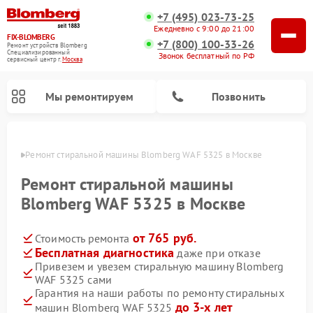
+7 (495) 023-73-25
Ежедневно с 9:00 до 21:00
FIX-BLOMBERG
+7 (800) 100-33-26
Ремонт устройств Blomberg
Специализированный
Звонок бесплатный по РФ
cервисный центр г.
Москва
Мы ремонтируем
Позвонить
оскве
Ремонт стиральной машины Blomberg WAF 5325 в Москве
Ремонт стиральной машины
Blomberg WAF 5325 в Москве
от 765 руб.
Стоимость ремонта
Бесплатная диагностика
даже при отказе
Привезем и увезем стиральную машину Blomberg
WAF 5325 сами
Ремонт варочных панелей Blomberg
Ремонт кухонных плит Blomberg
Ремонт посудомоечных машин Blomberg
Ремонт холодильников Blomberg
Ремонт духовых шкафов Blomberg
Ремонт микроволновых печей Blomberg
Ремонт холодильных камер Blomberg
Гарантия на наши работы по ремонту стиральных
до 3-х лет
машин Blomberg WAF 5325