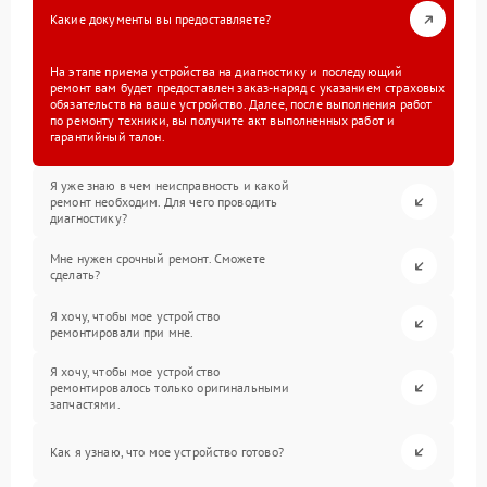
Какие документы вы предоставляете?
На этапе приема устройства на диагностику и последующий
ремонт вам будет предоставлен заказ-наряд с указанием страховых
обязательств на ваше устройство. Далее, после выполнения работ
по ремонту техники, вы получите акт выполненных работ и
гарантийный талон.
Я уже знаю в чем неисправность и какой
ремонт необходим. Для чего проводить
диагностику?
Мне нужен срочный ремонт. Сможете
сделать?
Я хочу, чтобы мое устройство
ремонтировали при мне.
Я хочу, чтобы мое устройство
ремонтировалось только оригинальными
запчастями.
Как я узнаю, что мое устройство готово?