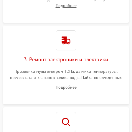
амортизаторов. Проверка подшипников барабана и
Подробнее
крестовины на износ, а манжеты люка на разрывы.
3. Ремонт электроники и электрики
Прозвонка мультиметром ТЭНа, датчика температуры,
прессостата и клапанов залива воды. Пайка поврежденных
дорожек или замена симисторов на плате управления.
Подробнее
Восстановление целостности проводки и контактов.