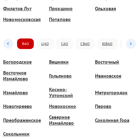
Филатов Луг
Прокшино
Ольховая
Новомосковская
Потапово
ВАО
ЦАО
САО
СВАО
ЮВАО
ЮАО
Богородское
Вешняки
Восточный
Восточное
Гольяново
Ивановское
Измайлово
Косино-
Измайлово
Метрогородок
Ухтомский
Новогиреево
Новокосино
Перово
Северное
Преображенское
Соколиная Гора
Измайлово
Сокольники