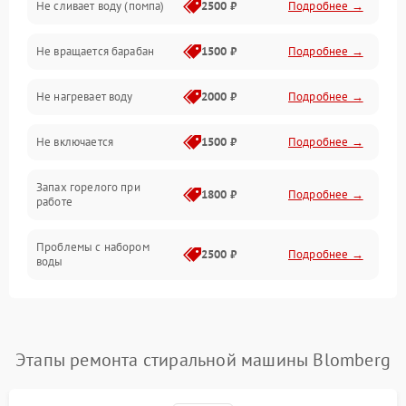
Не сливает воду (помпа)
2500 ₽
Подробнее →
Водоснабжение
Не вращается барабан
1500 ₽
Подробнее →
Слив
Не нагревает воду
2000 ₽
Подробнее →
Программное обеспечение
Не включается
1500 ₽
Подробнее →
Запах горелого при
1800 ₽
Подробнее →
работе
Проблемы с набором
2500 ₽
Подробнее →
воды
Замена ТЭНа
2200 ₽
Подробнее →
Замена платы управления
2200 ₽
Подробнее →
Этапы ремонта стиральной машины Blomberg