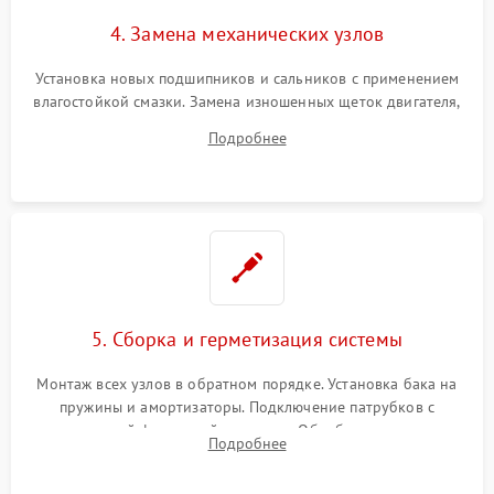
4. Замена механических узлов
Установка новых подшипников и сальников с применением
влагостойкой смазки. Замена изношенных щеток двигателя,
порванного ремня привода, неисправного сливного насоса
Подробнее
или поврежденной резиновой манжеты.
5. Сборка и герметизация системы
Монтаж всех узлов в обратном порядке. Установка бака на
пружины и амортизаторы. Подключение патрубков с
надежной фиксацией хомутами. Обработка стыков
Подробнее
герметиком для предотвращения возможных протечек воды.