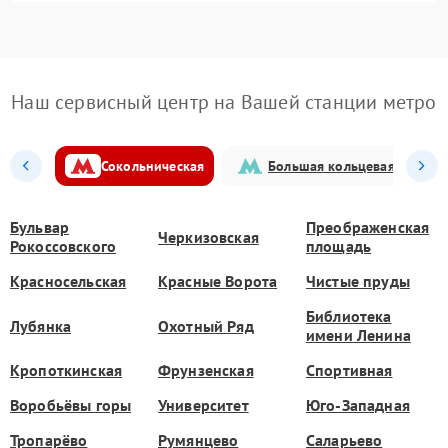
Наш сервисный центр на Вашей станции метро
Сокольническая
Большая кольцевая
Бульвар
Преображенская
Черкизовская
Рокоссовского
площадь
Красносельская
Красные Ворота
Чистые пруды
Библиотека
Лубянка
Охотный Ряд
имени Ленина
Кропоткинская
Фрунзенская
Спортивная
Воробьёвы горы
Университет
Юго-Западная
Тропарёво
Румянцево
Саларьево