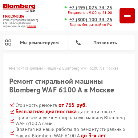
+7 (495) 023-73-25
Ежедневно с 9:00 до 21:00
FIX-BLOMBERG
+7 (800) 100-33-26
Ремонт устройств Blomberg
Специализированный
Звонок бесплатный по РФ
cервисный центр г.
Москва
Мы ремонтируем
Позвонить
оскве
Ремонт стиральной машины Blomberg WAF 6100 A в Москве
Ремонт стиральной машины
Blomberg WAF 6100 A в Москве
от 765 руб.
Стоимость ремонта
Бесплатная диагностика
даже при отказе
Привезем и увезем стиральную машину Blomberg
WAF 6100 A сами
Ремонт варочных панелей Blomberg
Ремонт кухонных плит Blomberg
Ремонт посудомоечных машин Blomberg
Ремонт холодильников Blomberg
Ремонт духовых шкафов Blomberg
Ремонт микроволновых печей Blomberg
Ремонт холодильных камер Blomberg
Гарантия на наши работы по ремонту стиральных
до 3-х лет
машин Blomberg WAF 6100 A