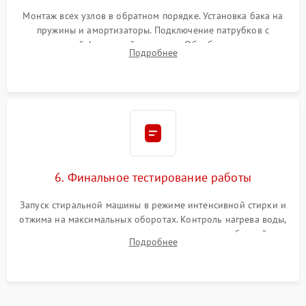
Монтаж всех узлов в обратном порядке. Установка бака на
пружины и амортизаторы. Подключение патрубков с
надежной фиксацией хомутами. Обработка стыков
Подробнее
герметиком для предотвращения возможных протечек воды.
6. Финальное тестирование работы
Запуск стиральной машины в режиме интенсивной стирки и
отжима на максимальных оборотах. Контроль нагрева воды,
корректности слива, отсутствия излишних вибраций,
Подробнее
посторонних стуков и протечек под корпусом.