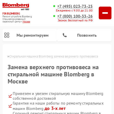
+7 (495) 023-73-25
Ежедневно с 9:00 до 21:00
FIX-BLOMBERG
+7 (800) 100-33-26
Ремонт устройств Blomberg
Специализированный
Звонок бесплатный по РФ
cервисный центр г.
Москва
Мы ремонтируем
Позвонить
оскве
Стиральная машина Blomberg замена верхнего противовеса
Замена верхнего противовеса на
стиральной машине Blomberg в
Москве
Привезем и увезем стиральную машину Blomberg
собственной доставкой
Гарантия на наши работы по ремонту стиральных
Ремонт варочных панелей Blomberg
Ремонт кухонных плит Blomberg
Ремонт посудомоечных машин Blomberg
Ремонт холодильников Blomberg
Ремонт духовых шкафов Blomberg
Ремонт микроволновых печей Blomberg
Ремонт холодильных камер Blomberg
до 3-х лет
машин Blomberg
Срочный ремонт стиральных машин Blomberg в