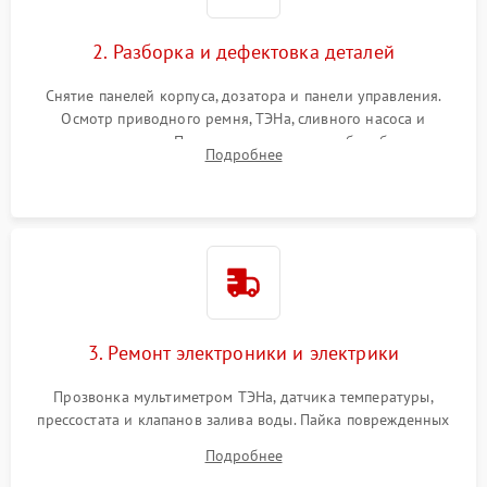
2. Разборка и дефектовка деталей
Снятие панелей корпуса, дозатора и панели управления.
Осмотр приводного ремня, ТЭНа, сливного насоса и
амортизаторов. Проверка подшипников барабана и
Подробнее
крестовины на износ, а манжеты люка на разрывы.
3. Ремонт электроники и электрики
Прозвонка мультиметром ТЭНа, датчика температуры,
прессостата и клапанов залива воды. Пайка поврежденных
дорожек или замена симисторов на плате управления.
Подробнее
Восстановление целостности проводки и контактов.