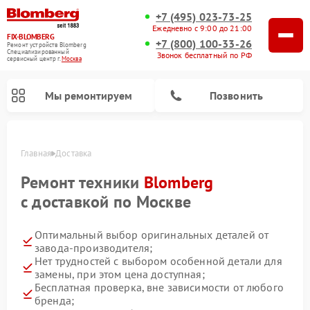
+7 (495) 023-73-25
Ежедневно с 9:00 до 21:00
FIX-BLOMBERG
+7 (800) 100-33-26
Ремонт устройств Blomberg
Специализированный
Звонок бесплатный по РФ
cервисный центр г.
Москва
Мы ремонтируем
Позвонить
Главная
Доставка
Ремонт техники
Blomberg
с доставкой по Москве
Оптимальный выбор оригинальных деталей от
завода-производителя;
Нет трудностей с выбором особенной детали для
замены, при этом цена доступная;
Ремонт варочных панелей Blomberg
Ремонт кухонных плит Blomberg
Ремонт посудомоечных машин Blomberg
Ремонт холодильных камер Blomberg
Ремонт духовых шкафов Blomberg
Ремонт микроволновых печей Blomberg
Ремонт стиральных машин Blomberg
Ремонт холодильников Blomberg
Бесплатная проверка, вне зависимости от любого
бренда;