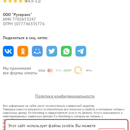
4.9-5.0
ООО "Русервис"
ИНН 7702633247
ОГРН 1077746335776
Поделиться в соц. сетях:
Мы принимаем
все формы оплаты
Политика конфиденциальности
Вся информация на сайте носит исключительно справочный характер.
Товарные знаки используются исключительно для описания устройств, в отношении которых
сервисные центры fix-blomberg.ru предоставляют услуги по ремонту. Услуги оказываются в
неавторизованных сервисных центрах fix-blomberg.ru, которые не связаны с
правообладателями товарных знаков или их официальными представителями.
Ремонт осуществляется для устройств, уже введенных в гражданский оборот в соответствии
Этот сайт использует файлы cookie. Вы можете
со статьей 1487 ГК РФ.