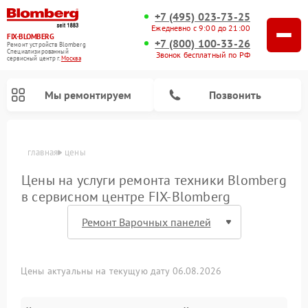
+7 (495) 023-73-25
Ежедневно с 9:00 до 21:00
FIX-BLOMBERG
+7 (800) 100-33-26
Ремонт устройств Blomberg
Специализированный
Звонок бесплатный по РФ
cервисный центр г.
Москва
Мы ремонтируем
Позвонить
главная
цены
Цены на услуги ремонта техники Blomberg
в сервисном центре FIX-Blomberg
Цены актуальны на текущую дату 06.08.2026
Ремонт варочных панелей Blomberg
Ремонт кухонных плит Blomberg
Ремонт посудомоечных машин Blomberg
Ремонт холодильных камер Blomberg
Ремонт духовых шкафов Blomberg
Ремонт микроволновых печей Blomberg
Ремонт стиральных машин Blomberg
Ремонт холодильников Blomberg